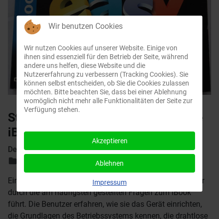
Wir benutzen Cookies
Wir nutzen Cookies auf unserer Website. Einige von
ihnen sind essenziell für den Betrieb der Seite, während
andere uns helfen, diese Website und die
Nutzererfahrung zu verbessern (Tracking Cookies). Sie
können selbst entscheiden, ob Sie die Cookies zulassen
möchten. Bitte beachten Sie, dass bei einer Ablehnung
womöglich nicht mehr alle Funktionalitäten der Seite zur
Verfügung stehen.
Steinberg: Sams Teach Yourself the
iBook in 24 Hours
Akzeptieren
Details
Hauptkategorie:
FAQs
Ablehnen
Eine praktische Schritt-für-Schritt-Anleitung, die den Leser
Impressum
durch die am häufigsten gestellten Fragen zum iBook
führt. Die Benutzer erfahren, wie sie das Gerät einrichten,
die Grundlagen des Betriebssystems kennen, die drahtlose