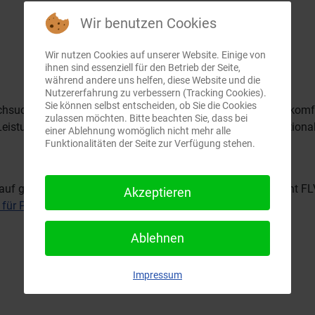
Wir benutzen Cookies
Wir nutzen Cookies auf unserer Website. Einige von
ihnen sind essenziell für den Betrieb der Seite,
während andere uns helfen, diese Website und die
Nutzererfahrung zu verbessern (Tracking Cookies).
Sie können selbst entscheiden, ob Sie die Cookies
hsucht die Youtube Plattform nach Videos und bietet eine komf
zulassen möchten. Bitte beachten Sie, dass bei
stungsfähigkeit und nicht mehr unterstützter Flash Funktionalit
einer Ablehnung womöglich nicht mehr alle
Funktionalitäten der Seite zur Verfügung stehen.
auf gefundene Videos lassen sich diese als MP4 Datei (nicht 
Akzeptieren
i für PowerPC
.
Ablehnen
Impressum