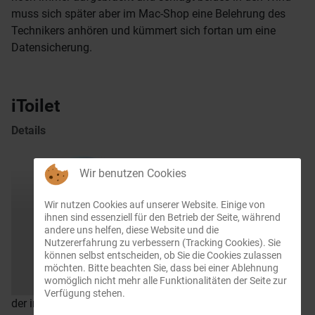
muss sich später aber im Mac-Shop eine Belehrung des
Technikers anhören und kümmert sich fortan um eine
Datensicherung.
iToilet
Details
Wir benutzen Cookies
Wir nutzen Cookies auf unserer Website. Einige von
ihnen sind essenziell für den Betrieb der Seite, während
iToilet
war -abgesehen von
andere uns helfen, diese Website und die
Nutzererfahrung zu verbessern (Tracking Cookies). Sie
können selbst entscheiden, ob Sie die Cookies zulassen
möchten. Bitte beachten Sie, dass bei einer Ablehnung
womöglich nicht mehr alle Funktionalitäten der Seite zur
Verfügung stehen.
der inhaltlichen Aussage- eine geniale Parodie auf Apples