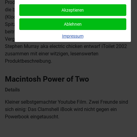
Produktwerbung und unübersehbar eine Anspielung auf
die bunten iMacs und Clamshell iBooks. Toilet seat
Akzeptieren
(Klodeckel) war einer der ersten wenig schmeichelhaften
Spitznamen für das neue iBook, die letztendlich aber dazu
Ablehnen
beitragen, dass das unverwechselbare Design kaum in
Impressum
Vergessenheit geraten wird.
Stephen Murray aka electric chicken entwarf iToilet 2002
zusammen mit einer witzigen, lesenswerten
Produktbeschreibung.
Macintosh Power of Two
Details
Kleiner selbstgemachter Youtube Film. Zwei Freunde sind
sich einig: Das Clamshell iBook wird nicht gegen ein
Powerbook eingetauscht.