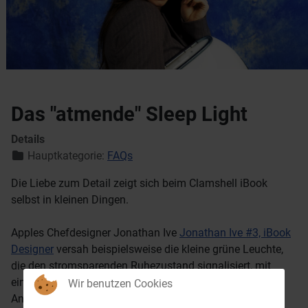
Das "atmende" Sleep Light
Details
Hauptkategorie:
FAQs
Die Liebe zum Detail zeigt sich beim Clamshell iBook
selbst in kleinen Dingen.
Apples Chefdesigner Jonathan Ive
Jonathan Ive #3, iBook
Designer
versah beispielsweise die kleine grüne Leuchte,
die den stromsparenden Ruhezustand signalisiert, mit
einem sanften Pulsieren (statt einem mechanischen
Wir benutzen Cookies
An/Aus), das sehr schön zu diesem Schlafmodus passt.