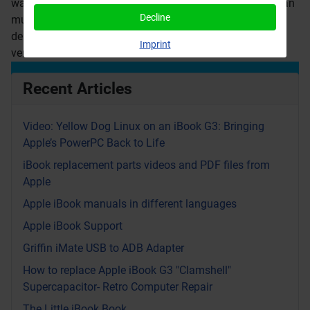
war für mich die Konfiguration einer DSL-Verbindung, man
Decline
musste dazu ein neues Gerät, eine xDSL Verbindung, in
dem Modul hinzufügen, das auch die Netzwerkkarten
Imprint
verwaltet.
Recent Articles
Video: Yellow Dog Linux on an iBook G3: Bringing
Apple’s PowerPC Back to Life
iBook replacement parts videos and PDF files from
Apple
Apple iBook manuals in different languages
Apple iBook Support
Griffin iMate USB to ADB Adapter
How to replace Apple iBook G3 "Clamshell"
Supercapacitor- Retro Computer Repair
The Little iBook Book